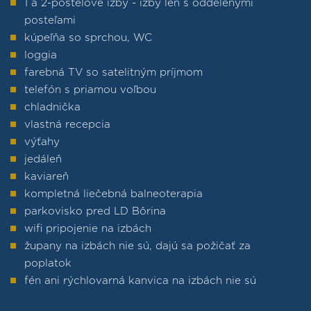
1 a 2-posteľové izby - izby len s oddelenými
posteľami
kúpeľňa so sprchou, WC
loggia
farebná TV so satelitným príjmom
telefón s priamou voľbou
chladnička
vlastná recepcia
výťahy
jedáleň
kaviareň
kompletná liečebná balneoterapia
parkovisko pred LD Bôrina
wifi pripojenie na izbách
župany na izbách nie sú, dajú sa požičať za
poplatok
fén ani rýchlovarná kanvica na izbách nie sú