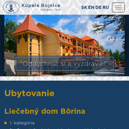
SK
EN
DE
RU
Togg
navi
“Oddýchnuť si a vyzdravieť”
Ubytovanie
Liečebný dom Bôrina
I. kategória