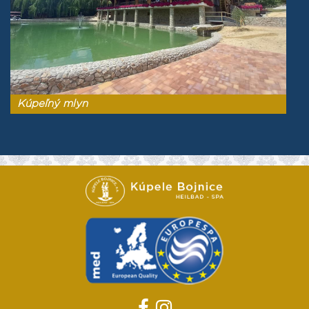
Kúpeľný mlyn