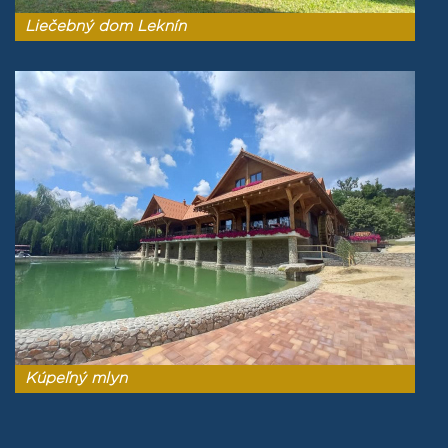
Liečebný dom Leknín
Kúpeľný mlyn