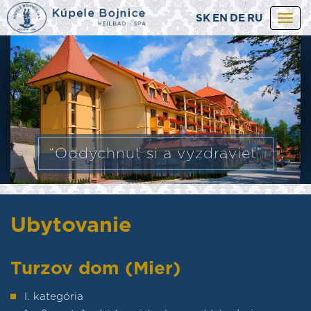
SK
EN
DE
RU
Togg
navi
“Oddýchnuť si a vyzdravieť”
Ubytovanie
Turzov dom (Mier)
I. kategória