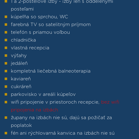
1 a 2-posteľové izby - izby len s oddelenými
posteľami
kúpeľňa so sprchou, WC
farebná TV so satelitným príjmom
telefón s priamou voľbou
chladnička
vlastná recepcia
výťahy
jedáleň
kompletná liečebná balneoterapia
kaviareň
cukráreň
parkovisko v areáli kúpeľov
wifi pripojenie v priestoroch recepcie,
bez wifi
pripojenia na izbách
župany na izbách nie sú, dajú sa požičať za
poplatok
fén ani rýchlovarná kanvica na izbách nie sú