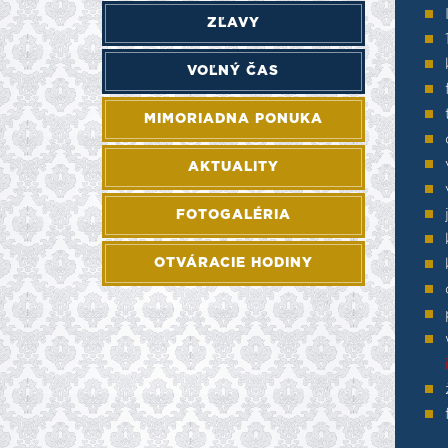
ZĽAVY
VOĽNÝ ČAS
MIMORIADNA PONUKA
AKTUALITY
FOTOGALÉRIA
OTVÁRACIE HODINY