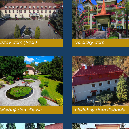
urzov dom (Mier)
Velčický dom
iečebný dom Slávia
Liečebný dom Gabriela