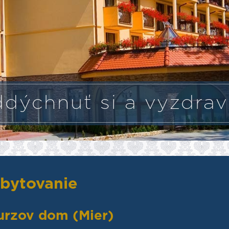
dýchnuť si a vyzdrav
bytovanie
urzov dom (Mier)