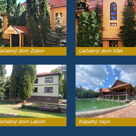
iečebný dom Zobor
Liečebný dom Kľak
iečebný dom Leknín
Kúpeľný mlyn