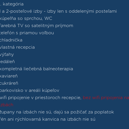
I. kategória
1 a 2-posteľové izby - izby len s oddelenými posteľami
kúpeľňa so sprchou, WC
farebná TV so satelitným príjmom
telefón s priamou voľbou
chladnička
vlastná recepcia
výťahy
jedáleň
kompletná liečebná balneoterapia
kaviareň
cukráreň
parkovisko v areáli kúpeľov
wifi pripojenie v priestoroch recepcie,
bez wifi pripojenia n
izbách
župany na izbách nie sú, dajú sa požičať za poplatok
fén ani rýchlovarná kanvica na izbách nie sú