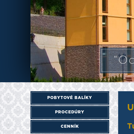
“Od
POBYTOVÉ BALÍKY
U
PROCEDÚRY
T
CENNÍK