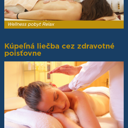
Wellness pobyt Relax
Kúpeľná liečba cez zdravotné
poisťovne