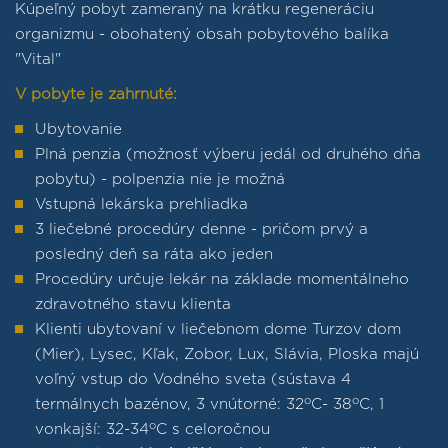
Kúpeľný pobyt zameraný na krátku regeneráciu
organizmu - obohatený obsah pobytového balíka
"Vital"
V pobyte je zahrnuté:
Ubytovanie
Plná penzia (možnosť výberu jedál od druhého dňa
pobytu) - polpenzia nie je možná
Vstupná lekárska prehliadka
3 liečebné procedúry denne - pričom prvý a
posledný deň sa ráta ako jeden
Procedúry určuje lekár na základe momentálneho
zdravotného stavu klienta
Klienti ubytovaní v liečebnom dome Turzov dom
(Mier), Lysec, Kľak, Zobor, Lux, Slávia, Ploska majú
voľný vstup do Vodného sveta (sústava 4
o
o
termálnych bazénov, 3 vnútorné: 32
C- 38
C, 1
o
vonkajší: 32-34
C s celoročnou