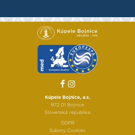
Kúpele Bojnice, a.s.
972 01 Bojnice
Slovenská republika
GDPR
Súbory Cookies