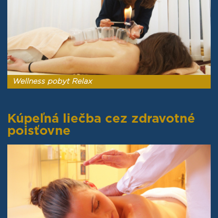
Wellness pobyt Relax
Kúpeľná liečba cez zdravotné
poisťovne