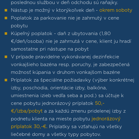
poslednou službou v deň odchodu sú raňajky.
Nástup je možný v ktorýkoľvek deň -
okrem soboty
Poplatok za parkovanie nie je zahrnutý v cene
pobytu
Kúpeľný poplatok - daň z ubytovania (1,80
€/deň/osoba) nie je zahrnutá v cene, klient ju hradí
samostatne pri nástupe na pobyt
V prípade pravidelne vykonávanej dezinfekcie
vonkajšieho bazéna resp. poruchy, je zabezpečená
možnosť kúpania v druhom vonkajšom bazéne
Príplatok za špeciálne požiadavky (výber konkrétnej
izby, poschodia, orientácie izby, balkóna,
umiestnenia izieb vedľa seba a pod.) sa účtuje k
cene pobytu jednorázový príplatok
50,-
€/izba/pobyt
​a za každú zmenu pridelenej izby z
podnetu klienta na mieste pobytu
jednorázový
príplatok 30,-€.
​ Príplatky sa vzťahujú na všetky
liečebné domy a všetky typy pobytov.