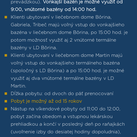
prevádzkou).
Vonkajší bazén je možné využiť od
9:00, vnútorné bazény od 14:00 hod.
Klienti ubytovaní v liečebnom dome Bôrina,
Gabriela, Tribeč majú voľný vstup do vonkajšieho
bazéna v liečebnom dome Bôrina, po 15:00 hod. je
potom možnosť využiť aj 2 vnútorné termálne
bazény v LD Bôrina.
Klienti ubytovaní v liečebnom dome Martin majú
voľný vstup do vonkajšieho termálneho bazéna
(spoločný s LD Bôrina) a po 15:00 hod. je možné
využiť aj dva vnútorné termálne bazény v LD
Martin.
Dĺžka pobytu: od dvoch do päť prenocovaní
Pobyt je možný až od 15 rokov
Nástup na víkendové pobyty od 11:00 do 12:00,
pobyt začína obedom a vstupnou lekárskou
prehliadkou a končí v posledný deň po raňajkách
(uvoľnenie izby do desiatej hodiny dopoludnia),