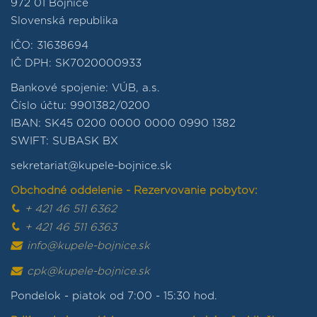
972 01 Bojnice
Slovenská republika
IČO: 31638694
IČ DPH: SK7020000933
Bankové spojenie: VÚB, a.s.
Číslo účtu: 9901382/0200
IBAN: SK45 0200 0000 0000 0990 1382
SWIFT: SUBASK BX
sekretariat@kupele-bojnice.sk
Obchodné oddelenie - Rezervovanie pobytov:
+ 421 46 511 6362
+ 421 46 511 6363
info@kupele-bojnice.sk
cpk@kupele-bojnice.sk
Pondelok - piatok od 7:00 - 15:30 hod.