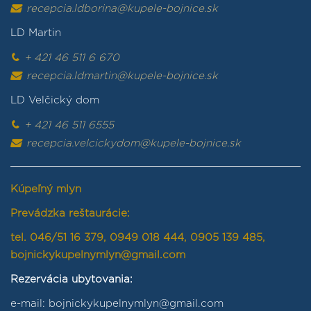
recepcia.ldborina@kupele-bojnice.sk
LD Martin
+ 421 46 511 6 670
recepcia.ldmartin@kupele-bojnice.sk
LD Velčický dom
+ 421 46 511 6555
recepcia.velcickydom@kupele-bojnice.sk
Kúpeľný mlyn
Prevádzka reštaurácie:
tel. 046/51 16 379, 0949 018 444, 0905 139 485,
bojnickykupelnymlyn@gmail.com
Rezervácia ubytovania:
e-mail: bojnickykupelnymlyn@gmail.com