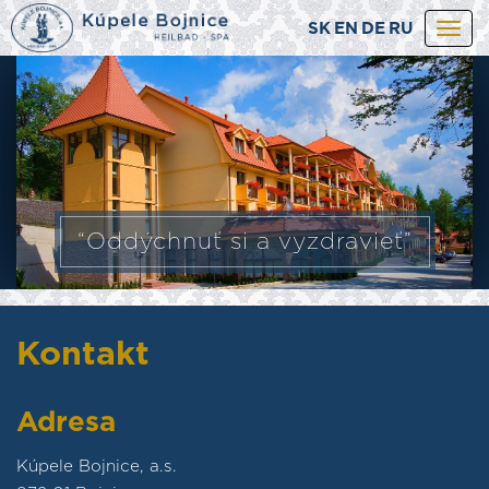
SK
EN
DE
RU
Togg
navi
“Oddýchnuť si a vyzdravieť”
Kontakt
Adresa
Kúpele Bojnice, a.s.