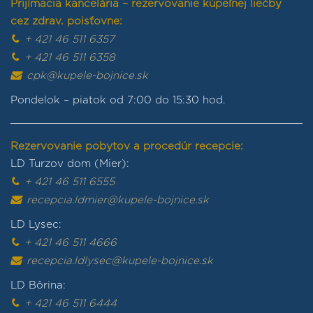
Prijímacia kancelária – rezervovanie kúpeľnej liečby
cez zdrav. poisťovne:
+ 421 46 511 6357
+ 421 46 511 6358
cpk@kupele-bojnice.sk
Pondelok – piatok od 7:00 do 15:30 hod.
Rezervovanie pobytov a procedúr recepcie:
LD Turzov dom (Mier):
+ 421 46 511 6555
recepcia.ldmier@kupele-bojnice.sk
LD Lysec:
+ 421 46 511 4666
recepcia.ldlysec@kupele-bojnice.sk
LD Bôrina:
+ 421 46 511 6444