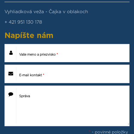
Vyhliadková veža - Čajka v oblakoch
+ 421 951 130 178
Napíšte
nám
Vaše meno a priezvisko
*
E-mail kontakt
*
Správa
*
- povinné položky