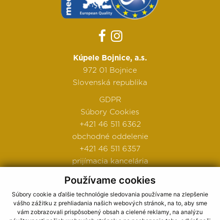
Kúpele Bojnice, a.s.
972 01 Bojnice
Slovenská republika
GDPR
Súbory Cookies
+421 46 511 6362
obchodné oddelenie
+421 46 511 6357
prijímacia kancelária
Používame cookies
Ako nás nájdete
Súbory cookie a ďalšie technológie sledovania používame na zlepšenie
vášho zážitku z prehliadania našich webových stránok, na to, aby sme
Obchodné podmienky
vám zobrazovali prispôsobený obsah a cielené reklamy, na analýzu