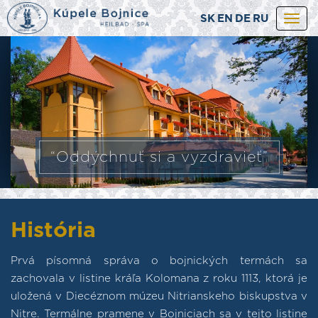
SK
EN
DE
RU
Togg
navi
“Oddýchnuť si a vyzdravieť”
História
Prvá písomná správa o bojnických termách sa
zachovala v listine kráľa Kolomana z roku 1113, ktorá je
uložená v Diecéznom múzeu Nitrianskeho biskupstva v
Nitre. Termálne pramene v Bojniciach sa v tejto listine