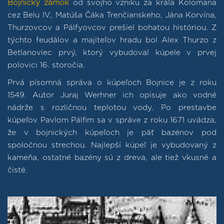
Bojnický zámok
od svojho vzniku za kráľa Kolomana
cez Belu IV., Matúša Čáka Trenčianskeho, Jána Korvína,
Thurzovcov a Pálfyovcov prešiel bohatou históriou. Z
týchto feudálov a majiteľov hradu bol Alex Thurzo z
Betlanoviec prvý, ktorý vybudoval kúpele v prvej
polovici 16. storočia.
Prvá písomná správa o kúpeľoch Bojnice je z roku
1549. Autor Juraj Werhner ich opisuje ako vodné
nádrže s rozličnou teplotou vody. Po prestavbe
kúpeľov Pavlom Pálfim sa v správe z roku 1671 uvádza,
že v bojnických kúpeľoch je päť bazénov pod
spoločnou strechou. Najlepší kúpeľ je vybudovaný z
kameňa, ostatné bazény sú z dreva, ale tiež vkusné a
čisté.