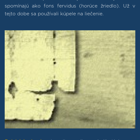
spomínajú ako fons fervidus (horúce žriedlo). Už v
tejto dobe sa používali kúpele na liečenie.