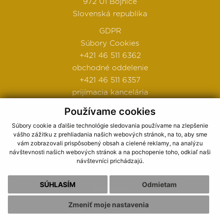
972 01 Bojnice
Slovenská republika
GDPR
Súbory Cookies
+421 46 511 6362
obchodné oddelenie
+421 46 511 6357
prijímacia kancelária
Používame cookies
Ako nás nájdete
Súbory cookie a ďalšie technológie sledovania používame na zlepšenie
vášho zážitku z prehliadania našich webových stránok, na to, aby sme
Obchodné podmienky
vám zobrazovali prispôsobený obsah a cielené reklamy, na analýzu
návštevnosti našich webových stránok a na pochopenie toho, odkiaľ naši
návštevníci prichádzajú.
Ubytovací poriadok
SÚHLASÍM
Odmietam
Newsletter
Zmeniť moje nastavenia
webdesign
|
webex.sk