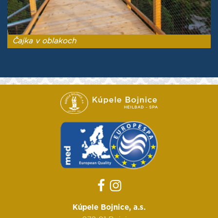
Čajka v oblakoch
Kúpele Bojnice, a.s.