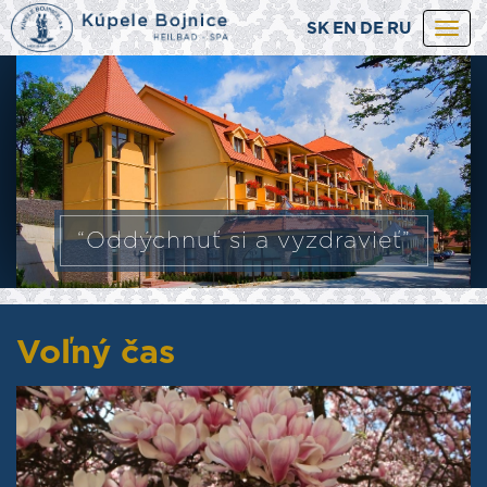
SK
EN
DE
RU
Togg
navi
“Oddýchnuť si a vyzdravieť”
Voľný čas