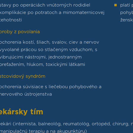
stavy po operáciách vnútorných rodidiel
platí
komplikácie po potratoch a mimomaternicovej
pohy
tehotnosti
žensk
oroby z povolania
ochorenia kostí, šliach, svalov, ciev a nervov
vyvolané prácou so stlačeným vzduchom, s
vibrujúcimi nástrojmi, jednostranným
preťažením, hlukom, toxickými látkami
stcovidový syndróm
ochorenia súvisiace s liečebou pohybového a
nervového ústrojenstva
ekársky tím
lekári (internista, balneológ, reumatológ, ortopéd, chirurg, 
manipulačnú terapiu a na akupunktúru)