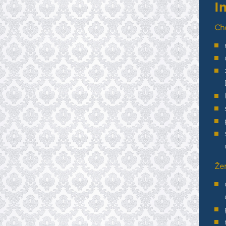
I
Ch
Že