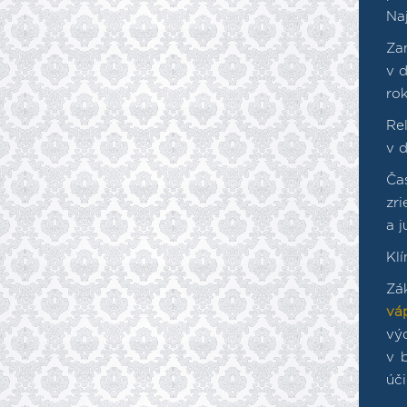
Na
Za
v d
rok
Re
v 
Čas
zri
a j
Klí
Zá
vá
vý
v 
úč