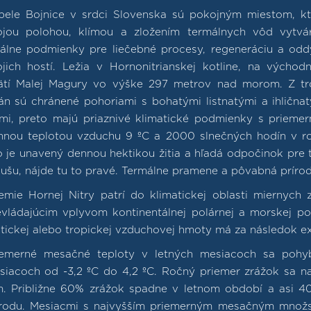
pele Bojnice v srdci Slovenska sú pokojným miestom, k
ojou polohou, klímou a zložením termálnych vôd vytvár
eálne podmienky pre liečebné procesy, regeneráciu a od
ojich hostí. Ležia v Hornonitrianskej kotline, na výcho
ätí Malej Magury vo výške 297 metrov nad morom. Z tr
rán sú chránené pohoriami s bohatými listnatými a ihlična
smi, preto majú priaznivé klimatické podmienky s prieme
nnou teplotou vzduchu 9 ºC a 2000 slnečných hodín v r
o je unavený dennou hektikou žitia a hľadá odpočinok pre 
ušu, nájde tu to pravé. Termálne pramene a pôvabná prírod
emie Hornej Nitry patrí do klimatickej oblasti miernych
evládajúcim vplyvom kontinentálnej polárnej a morskej po
ktickej alebo tropickej vzduchovej hmoty má za následok e
iemerné mesačné teploty v letných mesiacoch sa pohy
siacoch od -3,2 ºC do 4,2 ºC. Ročný priemer zrážok sa 
. Približne 60% zrážok spadne v letnom období a asi 4
írodu. Mesiacmi s najvyšším priemerným mesačným množst