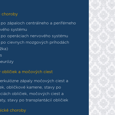
 choroby
 po zápaloch centrálneho a periférneho
ového systému
 po operáciach nervového systému
 po cievnych mozgových príhodách
žka)
as
neurózy
 obličiek a močových ciest
erkulózne zápaly močových ciest a
iek, obličkové kamene, stavy po
ciách obličiek, močových ciest a
aty, stavy po transplantácií obličiek
ické choroby