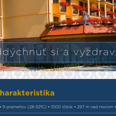
dýchnuť si a vyzdrav
harakteristika
• 9 prameňov (28-52ºC) • 1000 lôžok • 297 m nad morom 