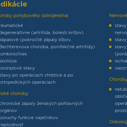
ndikácie
oroby pohybového ústrojenstva
Nervové
reumatické
stavy
degeneratívne (artritída, bolesti krížov)
nerv
zápalové (pokročilé zápaly kĺbov,
stavy
Bechterevova choroba, poinfekčné artritídy)
stavy
lumboischias
(porá
skolióza
ischi
poúrazové stavy
vazo
stavy po operáciach chrbtice a po
Choroby
ortopedických operáciach
netub
nské choroby
oblič
chronické zápaly ženských pohlavných
operá
orgánov
prost
poruchy funkcie vaječníkov
Onkolog
neplodnosť