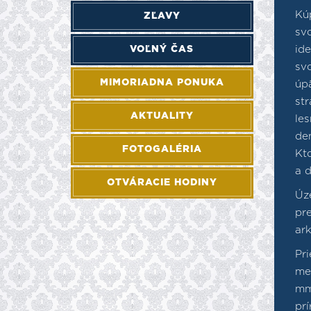
Kú
ZĽAVY
sv
VOĽNÝ ČAS
id
sv
MIMORIADNA PONUKA
úp
st
AKTUALITY
le
de
FOTOGALÉRIA
Kt
a d
OTVÁRACIE HODINY
Úz
pr
ar
Pr
me
mm
pr