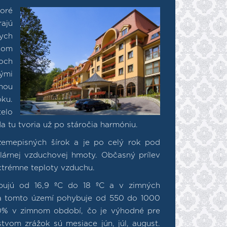
toré
ajú
dych
dnom
och
tými
rnou
oku.
telo
a tu tvoria už po stáročia harmóniu.
 zemepisných šírok a je po celý rok pod
lárnej vzduchovej hmoty. Občasný prílev
xtrémne teploty vzduchu.
bujú od 16,9 ºC do 18 ºC a v zimných
na tomto území pohybuje od 550 do 1000
0% v zimnom období, čo je výhodné pre
vom zrážok sú mesiace jún, júl, august.