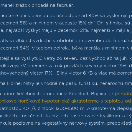
jmenej zrážok pripadá na február.
mračené dni s dennou oblačnosťou nad 80% sa vyskytujú 
ecembri 51% a minimom v auguste 15% dní. Dni s hmlou sú p
a, najväčší výskyt majú v decembri 21%, najmenší v máji a jú
latívna vlhkosť vzduchu v období od novembra do februá
decembri 84%, v teplom polroku býva menšia s minimom v
tejšie sa vyskytujú vetry zo severu cez východ až na juh,
edkavejšie.V priemere za rok prevláda severný vietor 19%, 
o
uhovýchodný vietor 17%. Silný vietor 6
B a viac má pomer
ma Hornej Nitry je vhodná na pešiu turistiku, nenáročnú zim
kladom liečebných procedúr v Kúpeľoch Bojnice je
prírodn
pnikovo-horčíková hypotonická akratoterma s teplotou od 
datnosťou 40 l/s z hĺbok 1200-1500 m. Akratoterma zlepšu
bunkách, funkčnosť tkanív, ich zásobovanie kyslíkom a t
inkuje pozitívne na vegetatívny nervový systém, predovšet