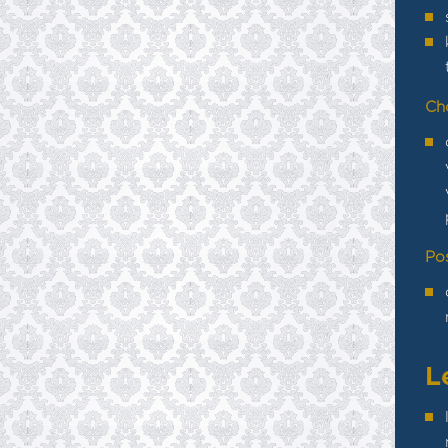
Ch
Po
L