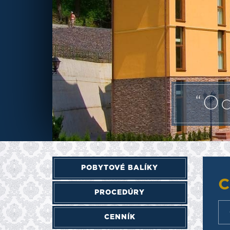
“Od
POBYTOVÉ BALÍKY
C
PROCEDÚRY
CENNÍK