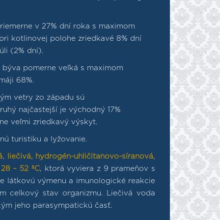
priemerne v 27% dní roka s maximom
ri kotlinovej polohe zriedkavé 8% dní
li (2% dní).
ra býva pomerne veľká s maximom
 máji 68%.
 kým vetry zo západu sú
druhý najčastejší je východný 17%
ne veľmi zriedkavý výskyt.
nú turistiku a lyžovanie.
á, liečivá, hydrogén-uhličitanovo-síranová,
28 – 52 ºC
, ktorá vyviera z 9 prameňov s
je látkovú výmenu a imunologické reakcie
ým celkový stav organizmu. Liečivá voda
kým jeho parasympatickú časť.